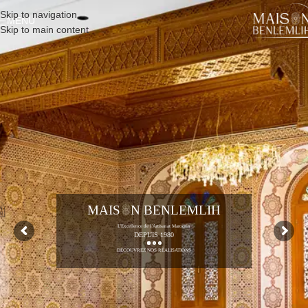
Skip to navigation
MENU
Skip to main content
MAIS N BENLEMLIH
L’Excellence de l’Artisanat Marocain
DEPUIS 1980
DÉCOUVREZ NOS RÉALISATIONS