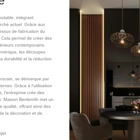
é
otable, intégrant
rché actuel. Grâce aux
essus de fabrication du
s. Cela permet de créer des
ntérieurs contemporains.
umérique, les découpes
la durabilité et la réduction
marocain, se démarque par
rnes. Grâce à l'utilisation
 l'entreprise crée des
re. Maison Benlemlih met un
 qualité, offrant ainsi des
e la décoration et de
jet.