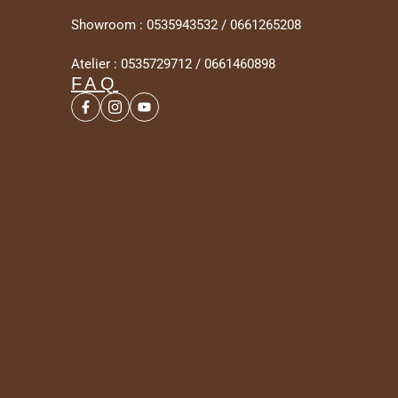
Showroom : 0535943532 / 0661265208
Atelier : 0535729712 / 0661460898
FAQ