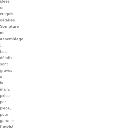
idées
en
croquis
détaillés.
Sculpture
et
assemblage
:
Les
détails
sont
gravés
à
la
main,
pièce
par
pièce,
pour
garantir
l’unicité